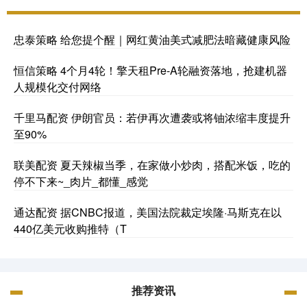
忠泰策略 给您提个醒｜网红黄油美式减肥法暗藏健康风险
恒信策略 4个月4轮！擎天租Pre-A轮融资落地，抢建机器
人规模化交付网络
千里马配资 伊朗官员：若伊再次遭袭或将铀浓缩丰度提升
至90%
联美配资 夏天辣椒当季，在家做小炒肉，搭配米饭，吃的
停不下来~_肉片_都懂_感觉
通达配资 据CNBC报道，美国法院裁定埃隆·马斯克在以
440亿美元收购推特（T
推荐资讯