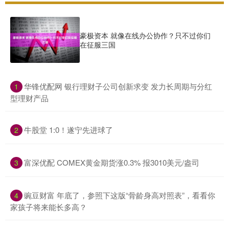
豪极资本 就像在线办公协作？只不过你们
在征服三国
​华锋优配网 银行理财子公司创新求变 发力长周期与分红
1
型理财产品
​牛股堂 1:0！遂宁先进球了
2
​富深优配 COMEX黄金期货涨0.3% 报3010美元/盎司
3
​豌豆财富 年底了，参照下这版“骨龄身高对照表”，看看你
4
家孩子将来能长多高？