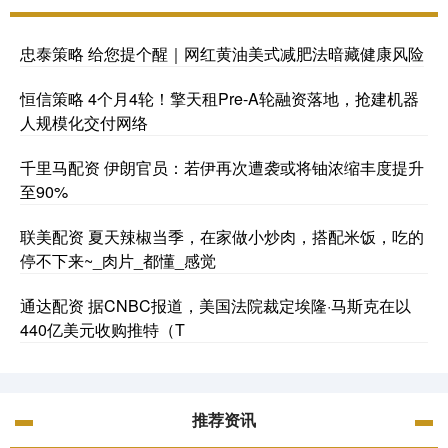
忠泰策略 给您提个醒｜网红黄油美式减肥法暗藏健康风险
恒信策略 4个月4轮！擎天租Pre-A轮融资落地，抢建机器
人规模化交付网络
千里马配资 伊朗官员：若伊再次遭袭或将铀浓缩丰度提升
至90%
联美配资 夏天辣椒当季，在家做小炒肉，搭配米饭，吃的
停不下来~_肉片_都懂_感觉
通达配资 据CNBC报道，美国法院裁定埃隆·马斯克在以
440亿美元收购推特（T
推荐资讯