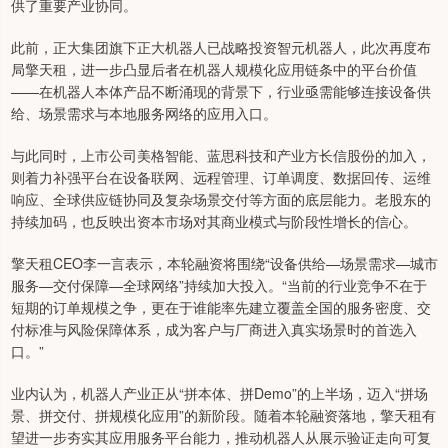
供了重要产业协同。
此前，正大集团旗下正大机器人已战略投资智元机器人，此次再度布
局擎天租，进一步凸显后者在机器人规模化应用链条中的平台价值
——在机器人本体产品不断涌现的背景下，行业亟需能够连接设备供
给、场景需求与本地服务网络的应用入口。
与此同时，上市公司美格智能、蓝思科技和产业方长信股份的加入，
则着力补强平台在设备联网、远程管理、订单调度、数据回传、运维
响应、全球供应链协同及复杂场景交付等方面的底层能力。老股东的
持续加码，也反映出资本市场对其商业模式与阶段性增长的信心。
擎天租CEO李一言表示，本轮融资将围绕“设备供给—场景需求—城市
服务—交付保障—全球网络”持续加大投入。“当前的行业竞争不在于
短期的订单规模之争，更在于谁能率先建立覆盖全国的服务密度、交
付标准与风险保障体系，成为客户与厂商进入真实场景时的首选入
口。”
业内认为，机器人产业正从“拼本体、拼Demo”的上半场，迈入“拼场
景、拼交付、拼规模化应用”的新阶段。随着本轮融资落地，擎天租有
望进一步夯实其应用服务平台能力，推动机器人从展示验证走向可复