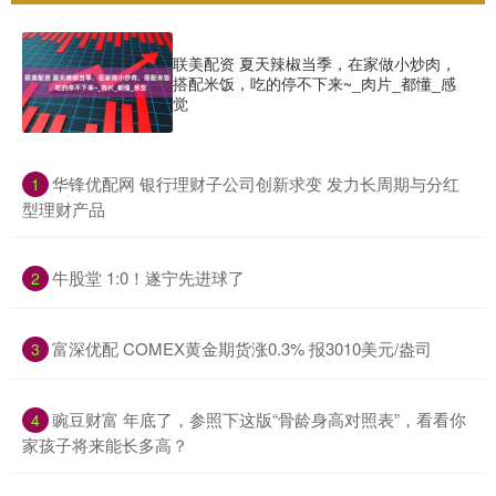
联美配资 夏天辣椒当季，在家做小炒肉，
搭配米饭，吃的停不下来~_肉片_都懂_感
觉
​华锋优配网 银行理财子公司创新求变 发力长周期与分红
1
型理财产品
​牛股堂 1:0！遂宁先进球了
2
​富深优配 COMEX黄金期货涨0.3% 报3010美元/盎司
3
​豌豆财富 年底了，参照下这版“骨龄身高对照表”，看看你
4
家孩子将来能长多高？