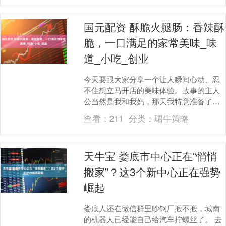
国元配资 酥脆火腿肠：香辣酥
脆，一口满足的家常美味_味
道_小吃_创业
今天要跟大家分享一个让人瞬间心动、忍
不住想立马开店的美味体验。故事的主人
公当然是我和我妈，那天我特意准备了一
份酥脆诱人的炸火腿肠，想着平时休闲时
查看：
211
分类：
珺牛策略
光里享受一下小吃....
天牛宝 娄底市中心正在“悄悄
搬家”？这3个新中心正在强势
崛起
娄底人还在微信群里吵钢厂搬不搬，城南
的机器人已经能自己给汽车拧螺丝了。 去