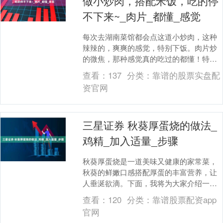
做小炒肉，搭配米饭，吃的停
不下来~_肉片_都懂_感觉
每次去湖南菜馆都会点这道小炒肉，这种
辣辣的，爽爽的感觉，特别下饭。肉片炒
的微焦，那种感觉真的吃过的都懂！特别
有烟火气，米饭不小心就会吃多了～ 🥢认
查看：
137
分类：
靠谱的股票实盘配
真对待每一餐，....
资官网
三星证券 秋葵厚蛋烧的做法_
鸡精_加入适量_步骤
秋葵厚蛋烧是一道美味又健康的家常菜，
秋葵的鲜嫩口感搭配厚蛋的丰富营养，让
人垂涎欲滴。下面，我将为大家介绍一下
秋葵厚蛋烧的制作方法。 材料准备： 1. 秋
查看：
120
分类：
靠谱股票配资app
葵：约3....
官网