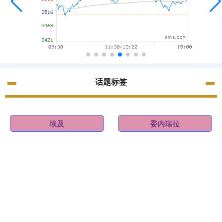
话题标签
埃及
委内瑞拉
官员
伊朗
船舶
特朗
美国
银行
期货
E策略平台