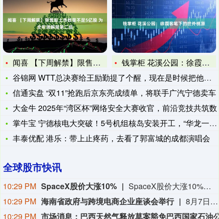
闻喜 【下周解禁】限售股上市数量不足5亿股 为全年周解禁第二
钱掌柜 花溪公园：徐霞客笔下的世外桃源
谷锦网 WTT总决赛给王励勤提了个醒，现在是时候把他给召回来
信通实盘 “双11”抢跑后京东亮成绩单，将联手广汽宁德卖车
大金牛 2025年“湾区杯”网络安全大赛收官，前沿竞技共筑数
掌牛宝 宁德核电大突破！5号机组核岛安装开工，“华龙一号”再
丰泰优配 港乐：带上止疼药，去看了郭富城的成都演唱会
全球股市快讯
10:29 PM
SpaceX股价大涨10%
SpaceX股价大涨10%，报126.510美元/股，总市值报1.67万亿美元。
10:29 PM
海南省政府与跨境电商企业座谈会举行
8月7日，海南省政府与跨境电商企业座谈会在海口举行，以政企面对面的形式听取跨境电商平台企业和服务机构意见建议，共促海南跨境电商高质量发展。京东集团、抖音集团、WB中国商家服务中心、蚂蚁集团、菜鸟集团、海南跨境电商公共服务中心等跨境电商平台企业和服务机构代表，以及中国跨境电商50人论坛、中国国际电子商务中心的专家，围绕完善智慧物流体系与航线网络、构建跨境电商生态体系、拓展跨境电商新业态、建立长效流量机制、加强品牌宣传推广等提出意见建议。
10:29 PM