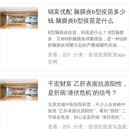
锦富优配 脑膜炎b型疫苗多少
钱 脑膜炎b型疫苗是什么
B型脑膜炎疫苗，到底是什么？ B型脑膜
炎，又称B群脑膜炎球菌感染，是一种由B
群脑膜炎球菌引起的严重细菌性疾病。它
能迅速引发脑膜炎和败血症。这两种病症
查看：
223
分类：
靠谱股票配资app
都非常凶险，....
官网
千宏财富 乙肝表面抗原阳性，
是肝病‘潜伏危机’的信号？
太原龙城中医医院科普：不少人在体检中
发现 “乙肝表面抗原阳性”，看到 “阳性” 二
字就会焦虑，担心这是肝病 “潜伏危机” 的
信号，害怕自己将来会发展成肝硬化、
查看：
205
分类：
靠谱的股票实盘配