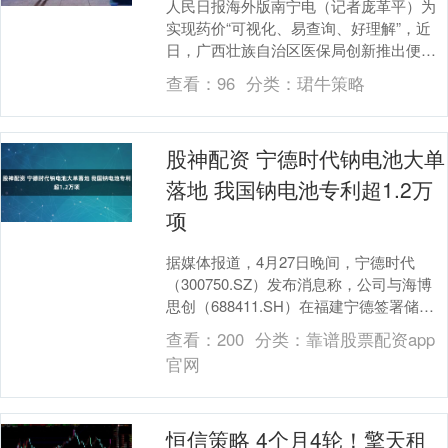
人民日报海外版南宁电（记者庞革平）为
实现药价“可视化、易查询、好理解”，近
日，广西壮族自治区医保局创新推出便民
购药比价小程序——“定点零售药店价格水
查看：
96
分类：
珺牛策略
平热力图”（....
股神配资 宁德时代钠电池大单
落地 我国钠电池专利超1.2万
项
据媒体报道，4月27日晚间，宁德时代
（300750.SZ）发布消息称，公司与海博
思创（688411.SH）在福建宁德签署储能
钠离子电池战略合作协议，达成3年60....
查看：
200
分类：
靠谱股票配资app
官网
恒信策略 4个月4轮！擎天租