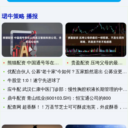
珺牛策略 播报
熊猫配资 中国通号等在山西成立智能科技公司，含多项AI业务
贵盈配资 压垮父母的最后一根稻草，不是生活的艰难，而是孩子的
优配合伙人 公募“老十家”今如何？五家黯然退出 公募业更看“
牛股堂 1:0！遂宁先进球了
应牛配 武汉仁康中医门诊部：慢性胸腔积液长期管理的中医专业解
鼎牛配资 青山纸业(600103.SH)：恒宝通公司的800
配查网 超香酥！！万圣节芝士可可酥皮泡芙，外皮酥香，夹馅入口