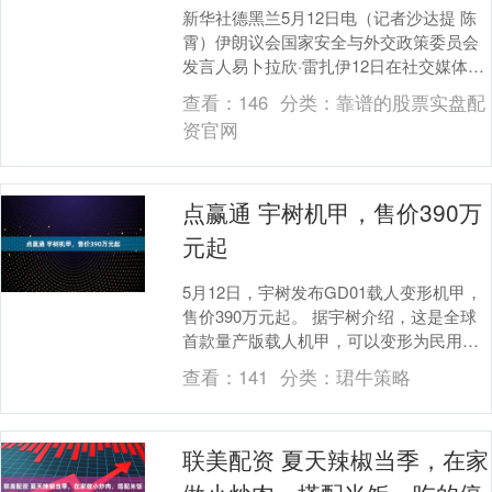
新华社德黑兰5月12日电（记者沙达提 陈
霄）伊朗议会国家安全与外交政策委员会
发言人易卜拉欣·雷扎伊12日在社交媒体上
说，伊朗如果再次遭到袭击，或将铀浓缩
查看：
146
分类：
靠谱的股票实盘配
丰度提升....
资官网
点赢通 宇树机甲，售价390万
元起
5月12日，宇树发布GD01载人变形机甲，
售价390万元起。 据宇树介绍，这是全球
首款量产版载人机甲，可以变形为民用交
通工具，体重约500kg（载人后）。 宇
查看：
141
分类：
珺牛策略
树....
联美配资 夏天辣椒当季，在家