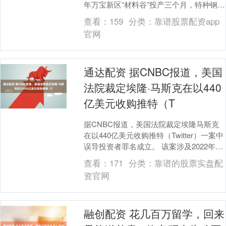
年万宝新区“材料谷”投产三个月，特种钢产
量冲到8万吨，直接供货特斯拉上海工厂。
查看：
159
分类：
靠谱股票配资app
更扎心....
官网
通达配资 据CNBC报道，美国
法院裁定埃隆·马斯克在以440
亿美元收购推特（T
据CNBC报道，美国法院裁定埃隆马斯克
在以440亿美元收购推特（Twitter）一案中
误导投资者罪名成立。 该案涉及2022年的
事件，当时马斯克通过其推文和声明....
查看：
171
分类：
靠谱的股票实盘配
资官网
融创配资 花几百万留学，回来