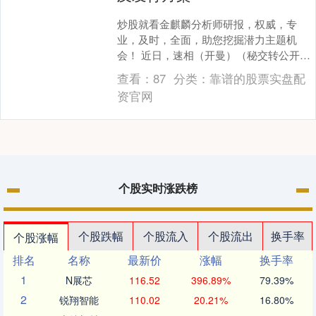
炒股就看金麒麟分析师研报，权威，专
业，及时，全面，助您挖掘潜力主题机
会！ 近日，速相（开曼）（秘交转公开）
收到证监会关于本次境外上市的备案反馈
查看：
87
分类：
靠谱的股票实盘配
意见，具体反馈如下....
资官网
个股实时涨跌榜
个股跌幅
个股流入
个股流出
换手率
个股涨幅
排名
名称
最新价
涨幅
换手率
1
N展芯
116.52
396.89%
79.39%
2
锐翔智能
110.02
20.21%
16.80%