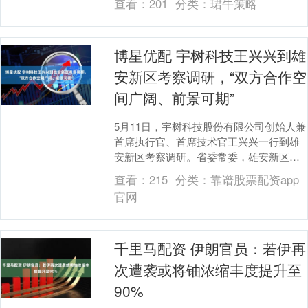
查看：
201
分类：
珺牛策略
装阶段，....
博星优配 宇树科技王兴兴到雄
安新区考察调研，“双方合作空
间广阔、前景可期”
5月11日，宇树科技股份有限公司创始人兼
首席执行官、首席技术官王兴兴一行到雄
安新区考察调研。省委常委，雄安新区党
工委书记、管委会主任张国华与王兴兴一
查看：
215
分类：
靠谱股票配资app
行举行工作座....
官网
千里马配资 伊朗官员：若伊再
次遭袭或将铀浓缩丰度提升至
90%