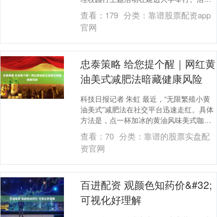
以“科学体重管理，健康青春同行”为主题，
查看：
179
分类：
靠谱股票配资app
聚焦大学....
官网
忠泰策略 给您提个醒｜网红黄
油美式减肥法暗藏健康风险
科技日报记者 朱虹 最近，“无限繁殖小黄
油美式”减肥法在社交平台迅速走红。具体
方法是，点一杯加冰的黄油风味美式咖
啡，喝掉一部分后续入牛奶、椰子水或
查看：
70
分类：
靠谱的股票实盘配
茶，全天只喝它....
资官网
百进配资 观颜色知药价&#32;
可视化好理解