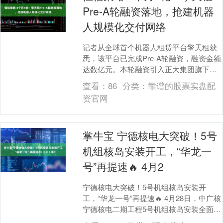
Pre-A轮融资落地，抢建机器
人规模化交付网络
记者从全球首个机器人租赁平台擎天租获
悉，该平台已完成Pre-A轮融资，融资金额
达数亿元。本轮融资引入正大集团旗下正
大机器人、长信股份等产业方，以及美格
查看：
86
分类：
靠谱的股票实盘配
智能、蓝思....
资官网
掌牛宝 宁德核电大突破！5号
机组核岛安装开工，“华龙一
号”再提速🔥 4月2
宁德核电大突破！5号机组核岛安装开
工，“华龙一号”再提速🔥 4月28日，中广核
宁德核电二期工程5号机组核岛安装全面开
工！这意味着核电站建设进入核心设备安