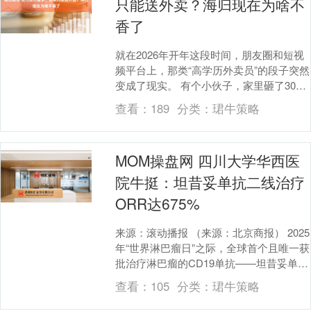
只能送外卖？海归现在为啥不
香了
就在2026年开年这段时间，朋友圈和短视
频平台上，那类“高学历外卖员”的段子突然
变成了现实。 有个小伙子，家里砸了300
多万送他去美国读研究生，结果回国快半
查看：
189
分类：
珺牛策略
年了....
MOM操盘网 四川大学华西医
院牛挺：坦昔妥单抗二线治疗
ORR达675%
来源：滚动播报 （来源：北京商报） 2025
年“世界淋巴瘤日”之际，全球首个且唯一获
批治疗淋巴瘤的CD19单抗——坦昔妥单抗
（商品名：明诺凯）将于近期在全国多
查看：
105
分类：
珺牛策略
省....