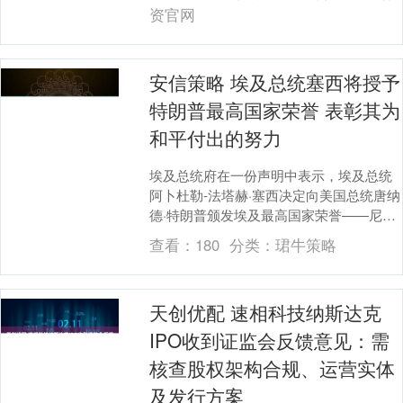
肝....
资官网
安信策略 埃及总统塞西将授予
特朗普最高国家荣誉 表彰其为
和平付出的努力
埃及总统府在一份声明中表示，埃及总统
阿卜杜勒-法塔赫·塞西决定向美国总统唐纳
德·特朗普颁发埃及最高国家荣誉——尼罗
河勋章，以表彰他为促成和平所做的努
查看：
180
分类：
珺牛策略
力。 海量资....
天创优配 速相科技纳斯达克
IPO收到证监会反馈意见：需
核查股权架构合规、运营实体
及发行方案