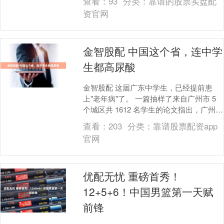
查看：
93
分类：
靠谱的股票实盘配
模 高校....
资官网
金智股配 中国这个省，连中学
生都高尿酸
金智股配 这届广东中学生，已经提前患
上"老年病"了。 一篇抽样了来自广州市 5
个城区共 1612 名学生的论文指出，广州城
区高中生中，有超过一半都被检出了高
查看：
203
分类：
靠谱股票配资app
尿....
官网
优配无忧 重磅首秀！
12+5+6！中国男篮第一天赋
前锋