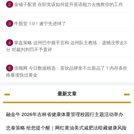
金铺子配资 在职党该如何提升英语能力去挽救你的工作
2
牛股堂 1:0！遂宁先进球了
3
掌盘策略 达州巴中握手言和 达州队主教练：遗憾没带走3
4
分 对裁判判罚不予置评
倍顺网 今日数据精选：茶饮品牌拿不出新品了？内存条价
5
格暴涨快过黄金
最新文章
融金牛 2026年吉林省健康体重管理校园行主题活动举办
忠泰策略 给您提个醒｜网红黄油美式减肥法暗藏健康风险