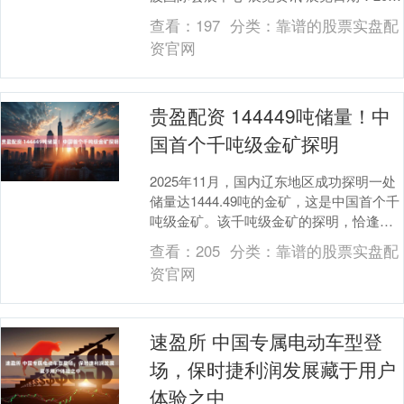
年5月21-24日 展览....
查看：
197
分类：
靠谱的股票实盘配
资官网
贵盈配资 144449吨储量！中
国首个千吨级金矿探明
2025年11月，国内辽东地区成功探明一处
储量达1444.49吨的金矿，这是中国首个千
吨级金矿。该千吨级金矿的探明，恰逢九
部门今年印发的黄金产业高质量发展方案
查看：
205
分类：
靠谱的股票实盘配
所....
资官网
速盈所 中国专属电动车型登
场，保时捷利润发展藏于用户
体验之中