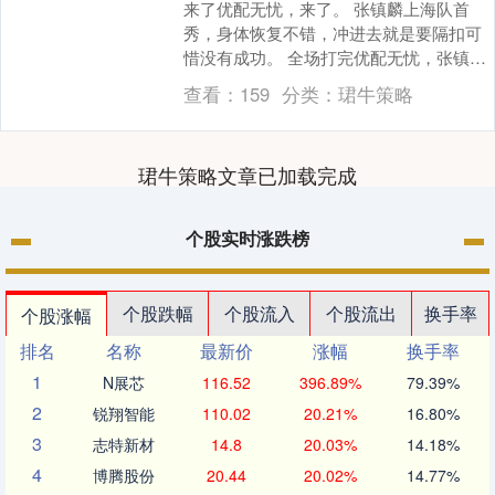
来了优配无忧，来了。 张镇麟上海队首
秀，身体恢复不错，冲进去就是要隔扣可
惜没有成功。 全场打完优配无忧，张镇麟
出战29分钟，投篮14中5，贡献12分5板6
查看：
159
分类：
珺牛策略
助全面....
珺牛策略文章已加载完成
个股实时涨跌榜
个股跌幅
个股流入
个股流出
换手率
个股涨幅
排名
名称
最新价
涨幅
换手率
1
N展芯
116.52
396.89%
79.39%
2
锐翔智能
110.02
20.21%
16.80%
3
志特新材
14.8
20.03%
14.18%
4
博腾股份
20.44
20.02%
14.77%