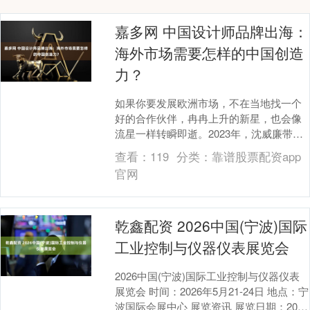
嘉多网 中国设计师品牌出海：
海外市场需要怎样的中国创造
力？
如果你要发展欧洲市场，不在当地找一个
好的合作伙伴，冉冉上升的新星，也会像
流星一样转瞬即逝。2023年，沈威廉带着
自己的羽绒服品牌Raxxy第一次到欧洲做秀
查看：
119
分类：
靠谱股票配资app
展，一....
官网
乾鑫配资 2026中国(宁波)国际
工业控制与仪器仪表展览会
2026中国(宁波)国际工业控制与仪器仪表
展览会 时间：2026年5月21-24日 地点：宁
波国际会展中心 展览资讯 展览日期：2026