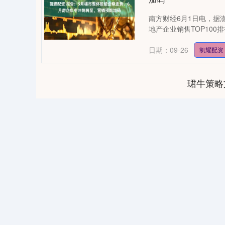
南方财经6月1日电，据澎
地产企业销售TOP100
日期：09-26
凯耀配资
珺牛策略
.02
深证成指
14045.18
0.59
0.02%
-99.02