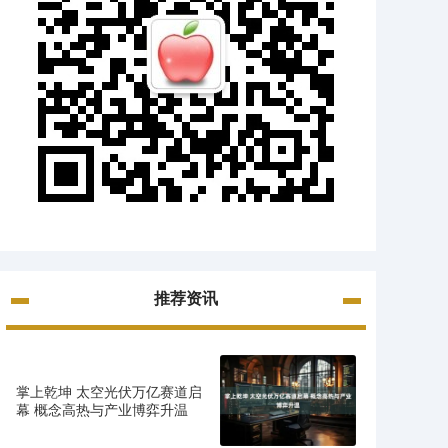
推荐资讯
掌上乾坤 太空光伏万亿赛道启
幕 概念高热与产业博弈升温