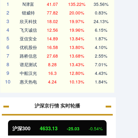
1
N津富
41.07
135.22%
35.56%
2
锴威特
77.82
20.00%
0.83%
3
欣天科技
18.02
19.97%
24.13%
4
飞天诚信
12.56
19.96%
6.15%
5
亚信安全
14.89
13.84%
1.87%
6
优机股份
16.58
13.80%
4.10%
7
路桥信息
27.68
13.68%
2.55%
8
谱尼测试
8.28
13.43%
7.01%
9
中船汉光
16.3
12.80%
4.43%
10
惠天热电
4.24
10.13%
1.84%
沪深京行情 实时轮播
北证50
1119.63
创业
0.17
0.01%