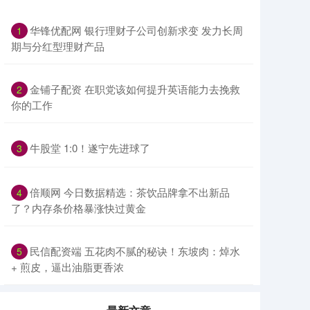
华锋优配网 银行理财子公司创新求变 发力长周
1
期与分红型理财产品
金铺子配资 在职党该如何提升英语能力去挽救
2
你的工作
牛股堂 1:0！遂宁先进球了
3
倍顺网 今日数据精选：茶饮品牌拿不出新品
4
了？内存条价格暴涨快过黄金
民信配资端 五花肉不腻的秘诀！东坡肉：焯水
5
+ 煎皮，逼出油脂更香浓