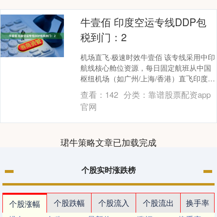
牛壹佰 印度空运专线DDP包
税到门：2
机场直飞·极速时效牛壹佰 该专线采用中印
航线核心舱位资源，每日固定航班从中国
枢纽机场（如广州/上海/香港）直飞印度新
德里、孟买等主要空港。通过智能分拣系
查看：
142
分类：
靠谱股票配资app
统与优先....
官网
珺牛策略文章已加载完成
个股实时涨跌榜
个股跌幅
个股流入
个股流出
换手率
个股涨幅