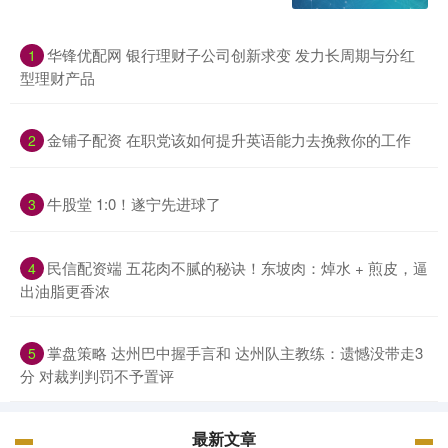
华锋优配网 银行理财子公司创新求变 发力长周期与分红
1
型理财产品
金铺子配资 在职党该如何提升英语能力去挽救你的工作
2
牛股堂 1:0！遂宁先进球了
3
民信配资端 五花肉不腻的秘诀！东坡肉：焯水 + 煎皮，逼
4
出油脂更香浓
掌盘策略 达州巴中握手言和 达州队主教练：遗憾没带走3
5
分 对裁判判罚不予置评
最新文章